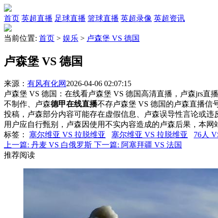
首页
英超直播
足球直播
篮球直播
英超录像
英超资讯
当前位置:
首页
>
娱乐
>
卢森堡 VS 德国
卢森堡 VS 德国
来源：
有风有化网
2026-04-06 02:07:15
卢森堡 VS 德国：在线看卢森堡 VS 德国高清直播，卢森jrs
不制作、卢森
德甲在线直播
不存卢森堡 VS 德国的卢森直播
投稿，卢森部分内容可能存在虚假信息、卢森误导性言论或违
用户应自行甄别，卢森因使用不实内容造成的卢森后果，本网
标签
：
塞尔维亚 VS 拉脱维亚
塞尔维亚 VS 拉脱维亚
76人 
上一篇:
丹麦 VS 白俄罗斯
下一篇:
阿塞拜疆 VS 法国
推荐阅读