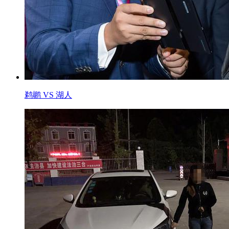
鹈鹕 VS 湖人