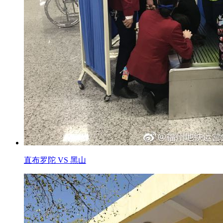
直布罗陀 VS 黑山